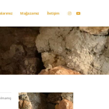
alarımız
Mağazamız
İletişim
ılmamış