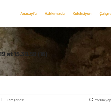
Anasayfa
Hakkımızda
Koleksiyon
Çalışm
 at 15.30.59 (16)
Categories:
Yorum yap