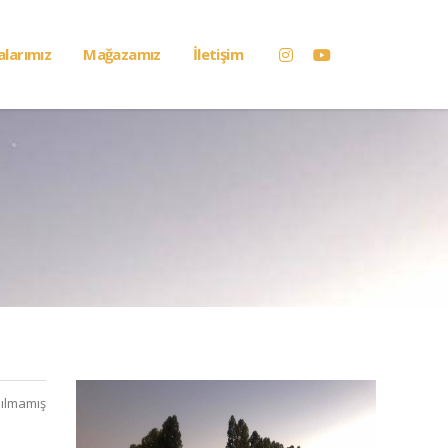
alarımız
Mağazamız
İletişim
ılmamış