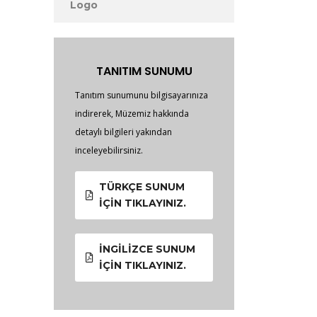
Logo
TANITIM SUNUMU
Tanıtım sunumunu bilgisayarınıza
indirerek, Müzemiz hakkında
detaylı bilgileri yakından
inceleyebilirsiniz.
TÜRKÇE SUNUM
İÇIN TIKLAYINIZ.
İNGILIZCE SUNUM
İÇIN TIKLAYINIZ.