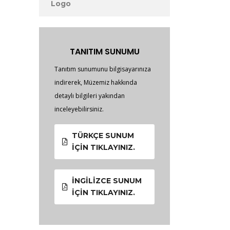
Logo
TANITIM SUNUMU
Tanıtım sunumunu bilgisayarınıza
indirerek, Müzemiz hakkında
detaylı bilgileri yakından
inceleyebilirsiniz.
TÜRKÇE SUNUM
İÇIN TIKLAYINIZ.
İNGILIZCE SUNUM
İÇIN TIKLAYINIZ.