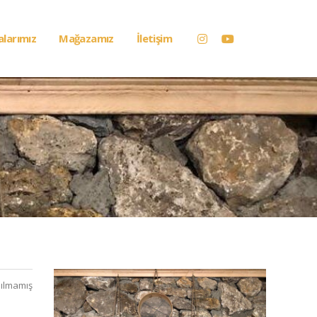
alarımız
Mağazamız
İletişim
ılmamış