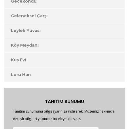
Gecekondu
Geleneksel Çarşı
Leylek Yuvası
Köy Meydanı
Kuş Evi
Loru Han
TANITIM SUNUMU
Tanıtım sunumunu bilgisayarınıza indirerek, Müzemiz hakkında
detaylı bilgileri yakından inceleyebilirsiniz.