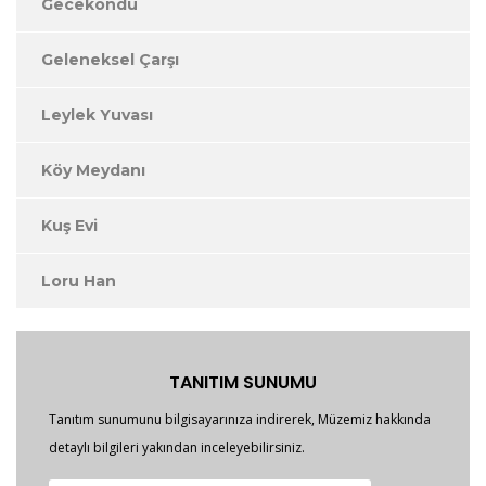
Gecekondu
Geleneksel Çarşı
Leylek Yuvası
Köy Meydanı
Kuş Evi
Loru Han
TANITIM SUNUMU
Tanıtım sunumunu bilgisayarınıza indirerek, Müzemiz hakkında
detaylı bilgileri yakından inceleyebilirsiniz.