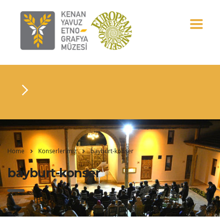
Home
Konserlerimiz
bayburt-konser
bayburt-konser