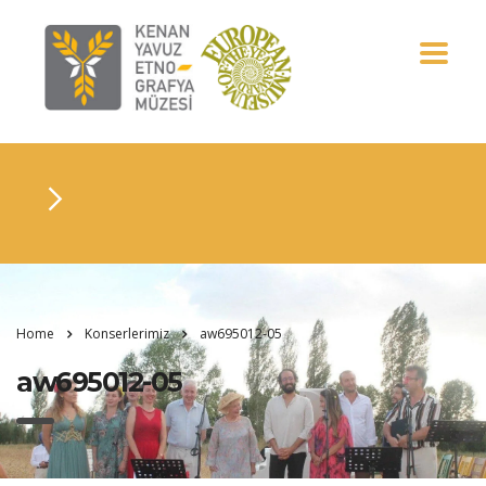
Home
Konserlerimiz
aw695012-05
aw695012-05