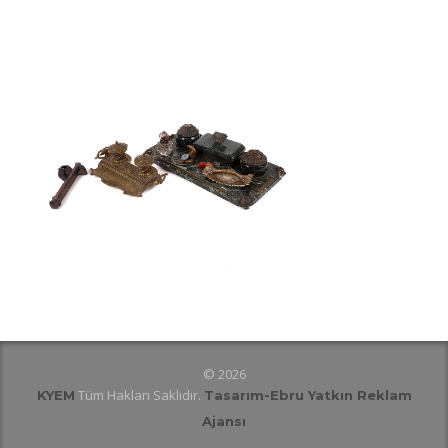
© 2026
Tüm Hakları Saklıdır.
KYEM
Tasarım
-Ebru Yatkın Reklam
Ajansı