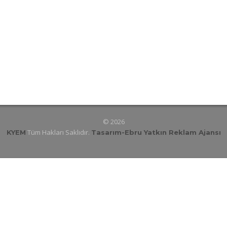
© 2026
Tüm Hakları Saklıdır.
KYEM
Tasarım
-Ebru Yatkın Reklam Ajansı