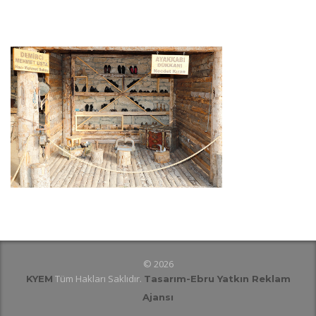
© 2026
Tüm Hakları Saklıdır.
KYEM
Tasarım
-Ebru Yatkın Reklam
Ajansı