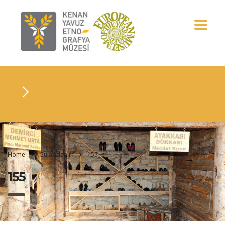
Home
Gülabdanlık
155
155