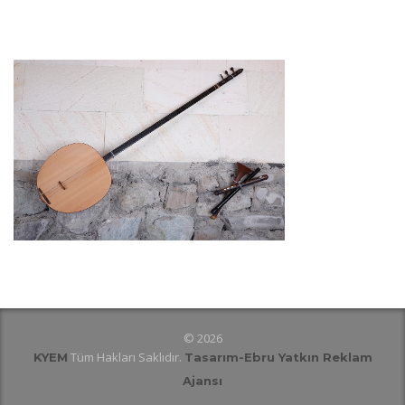
© 2026
Tüm Hakları Saklıdır.
KYEM
Tasarım
-Ebru Yatkın Reklam
Ajansı