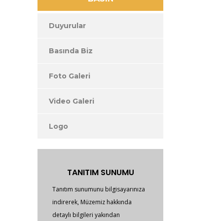
Duyurular
Basında Biz
Foto Galeri
Video Galeri
Logo
TANITIM SUNUMU
Tanıtım sunumunu bilgisayarınıza
indirerek, Müzemiz hakkında
detaylı bilgileri yakından