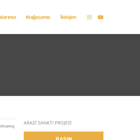
alarımız
Mağazamız
İletişim
ARAZİ SANATI PROJESİ
ılmamış
BASIN